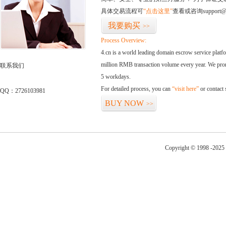
具体交易流程可
“点击这里”
查看或咨询support@
我要购买
>>
Process Overview:
4.cn is a world leading domain escrow service plat
million RMB transaction volume every year. We promi
联系我们
5 workdays.
For detailed process, you can
“visit here”
or contact
QQ：2726103981
BUY NOW
>>
Copyright © 1998 -2025