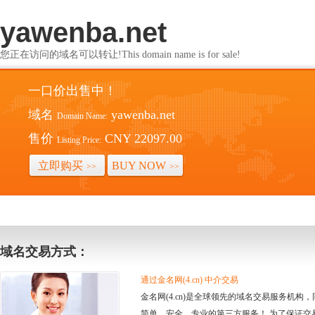
yawenba.net
您正在访问的域名可以转让!This domain name is for sale!
一口价出售中！
域名
yawenba.net
Domain Name:
售价
CNY 22097.00
Listing Price:
立即购买
BUY NOW
>>
>>
域名交易方式：
通过金名网(4.cn) 中介交易
金名网(4.cn)是全球领先的域名交易服务机
简单、安全、专业的第三方服务！ 为了保证交