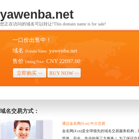
yawenba.net
您正在访问的域名可以转让!This domain name is for sale!
一口价出售中！
域名
yawenba.net
Domain Name:
售价
CNY 22097.00
Listing Price:
立即购买
BUY NOW
>>
>>
域名交易方式：
通过金名网(4.cn) 中介交易
金名网(4.cn)是全球领先的域名交易服务机
简单、安全、专业的第三方服务！ 为了保证交