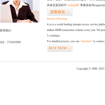
具体交易流程可
“点击这里”
查看或咨询support@
我要购买
>>
Process Overview:
4.cn is a world leading domain escrow service plat
million RMB transaction volume every year. We promi
联系我们
5 workdays.
For detailed process, you can
“visit here”
or contact
QQ：2726103981
BUY NOW
>>
Copyright © 1998 -2025