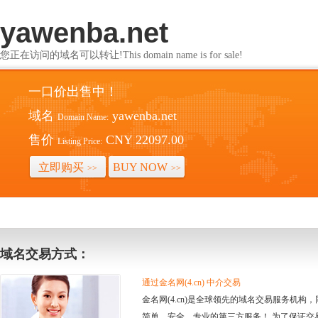
yawenba.net
您正在访问的域名可以转让!This domain name is for sale!
一口价出售中！
域名
yawenba.net
Domain Name:
售价
CNY 22097.00
Listing Price:
立即购买
BUY NOW
>>
>>
域名交易方式：
通过金名网(4.cn) 中介交易
金名网(4.cn)是全球领先的域名交易服务机
简单、安全、专业的第三方服务！ 为了保证交