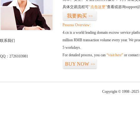
具体交易流程可
“点击这里”
查看或咨询support@
我要购买
>>
Process Overview:
4.cn is a world leading domain escrow service plat
million RMB transaction volume every year. We promi
联系我们
5 workdays.
For detailed process, you can
“visit here”
or contact
QQ：2726103981
BUY NOW
>>
Copyright © 1998 -2025