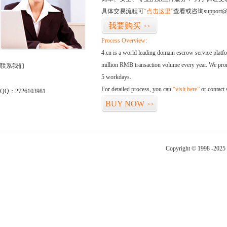
具体交易流程可
“点击这里”
查看或咨询support@
我要购买
>>
Process Overview:
4.cn is a world leading domain escrow service plat
million RMB transaction volume every year. We promi
联系我们
5 workdays.
For detailed process, you can
“visit here”
or contact
QQ：2726103981
BUY NOW
>>
Copyright © 1998 -2025