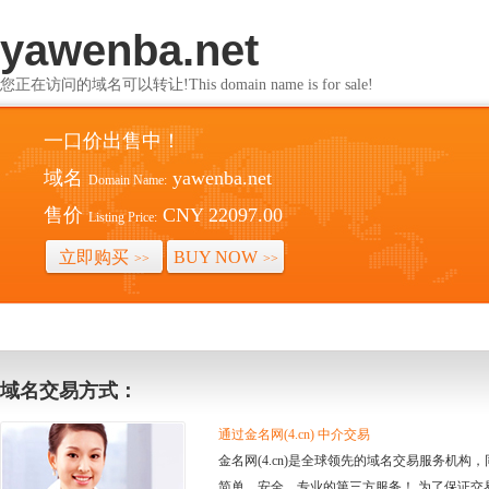
yawenba.net
您正在访问的域名可以转让!This domain name is for sale!
一口价出售中！
域名
yawenba.net
Domain Name:
售价
CNY 22097.00
Listing Price:
立即购买
BUY NOW
>>
>>
域名交易方式：
通过金名网(4.cn) 中介交易
金名网(4.cn)是全球领先的域名交易服务机
简单、安全、专业的第三方服务！ 为了保证交